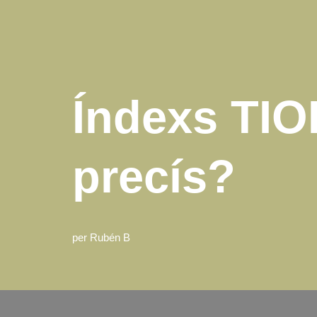
Índexs TIO
precís?
per
Rubén B