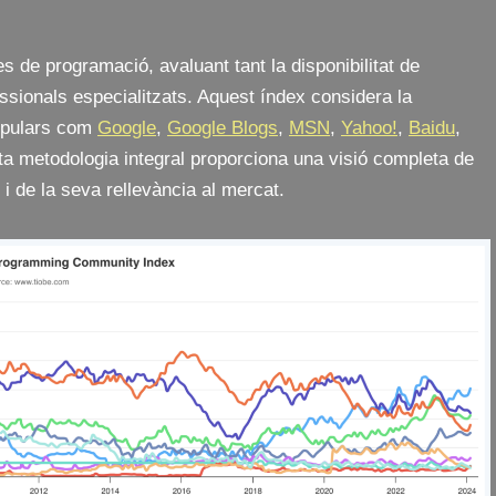
s de programació, avaluant tant la disponibilitat de
ssionals especialitzats. Aquest índex considera la
opulars com
Google
,
Google Blogs
,
MSN
,
Yahoo!
,
Baidu
,
sta metodologia integral proporciona una visió completa de
s i de la seva rellevància al mercat.