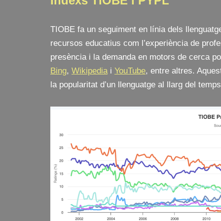
Índexs TIOBE i PYPL
TIOBE fa un seguiment en línia dels llenguatge
recursos educatius com l’experiència de profe
presència i la demanda en motors de cerca p
Bing
,
Wikipedia
i
YouTube
, entre altres. Aque
la popularitat d’un llenguatge al llarg del temp