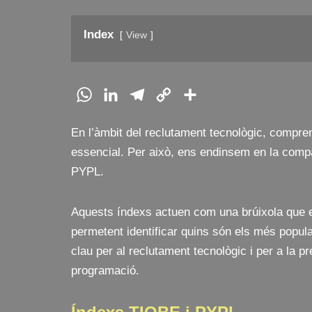
Index
View
W
L
T
C
C
h
i
e
o
o
En l’àmbit del reclutament tecnològic, compre
a
n
l
p
m
essencial. Per això, ens endinsem en la compa
t
k
e
y
p
PYPL.
s
e
g
L
a
A
d
r
i
r
Aquests índexs actuen com una brúixola que e
p
I
a
n
t
permetent identificar quins són els més popul
p
n
m
k
e
clau per al reclutament tecnològic i per a la 
i
programació.
x