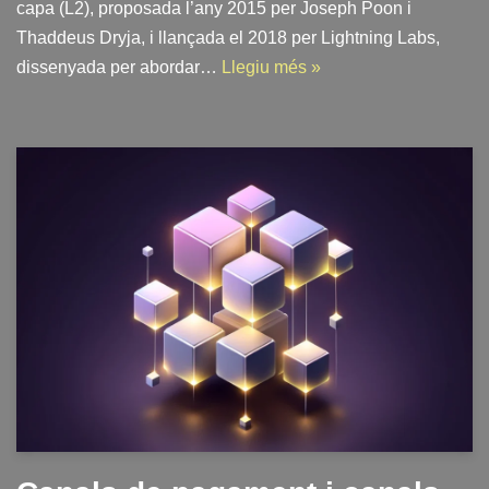
capa (L2), proposada l’any 2015 per Joseph Poon i
Thaddeus Dryja, i llançada el 2018 per Lightning Labs,
dissenyada per abordar…
Llegiu més »