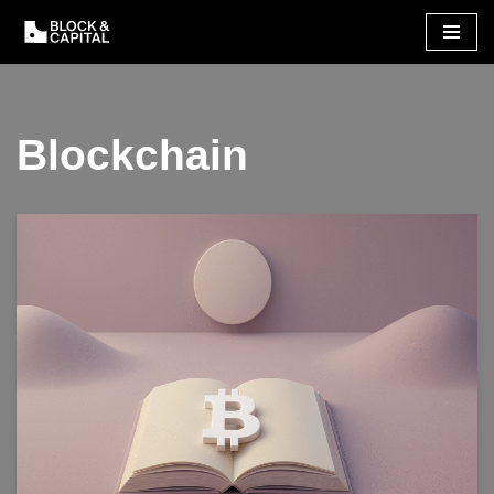
Vés
al
contingut
Blockchain