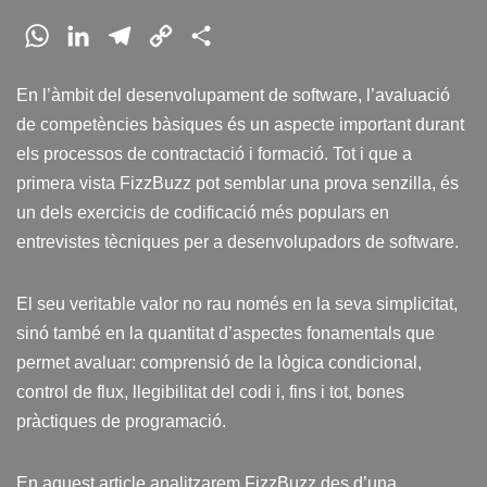
W
L
T
C
C
h
i
e
o
o
En l’àmbit del desenvolupament de software, l’avaluació
a
n
l
p
m
de competències bàsiques és un aspecte important durant
t
k
e
y
p
els processos de contractació i formació. Tot i que a
s
e
g
L
a
primera vista FizzBuzz pot semblar una prova senzilla, és
A
d
r
i
r
un dels exercicis de codificació més populars en
p
I
a
n
t
entrevistes tècniques per a desenvolupadors de software.
p
n
m
k
e
i
El seu veritable valor no rau només en la seva simplicitat,
x
sinó també en la quantitat d’aspectes fonamentals que
permet avaluar: comprensió de la lògica condicional,
control de flux, llegibilitat del codi i, fins i tot, bones
pràctiques de programació.
En aquest article analitzarem FizzBuzz des d’una