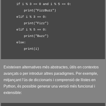
    if i % 3 == 0 and i % 5 == 0:

        print("FizzBuzz")

    elif i % 3 == 0:

        print("Fizz")

    elif i % 5 == 0:

        print("Buzz")

    else:

        print(i)
Existeixen alternatives més abstractes, útils en contextos
avançats o per introduir altres paradigmes. Per exemple,
mitjançant l’ús de diccionaris i comprensió de llistes en
Python, és possible generar una versió més funcional i
extensible: