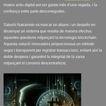
mateix actiu digital pot ser gastat més d’una vegada, i la
confiança entre parts desconegudes.
Satoshi Nakamoto va marcar un abans i un després en
dissenyar un sistema que resolia de manera efectiva
aquestes qüestions mitjançant la tecnologia blockchain.
Aquesta solució innovadora proporcionava un mètode
segur i transparent per registrar transaccions, evitant així la
doble despesa i garantint la integritat de la xarxa
mitjançant el consens descentralitzat.