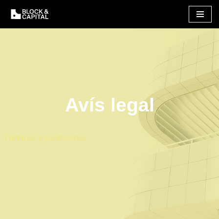
Vés
al
contingut
Avís legal
Términos y condiciones