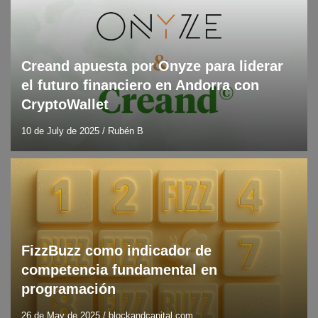
Creand apuesta por Onyze para liderar
el futuro financiero en Andorra con
CryptoWallet
10 de July de 2025
/
Rubén B
Blog
Recursos y herramientas
FizzBuzz como indicador de
competencia fundamental en
programación
26 de May de 2025
/
blockandcapital.com