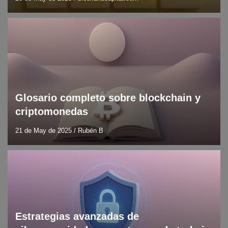
Blockchain
Blog
DLT
Glosario completo sobre blockchain y
criptomonedas
21 de May de 2025
/
Rubén B
Blog
Ciberseguridad
Estrategias avanzadas de