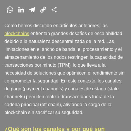
W
L
T
C
S
h
i
e
o
h
Como hemos discutido en artículos anteriores, las
a
n
l
p
a
blockchains
enfrentan grandes desafíos de escalabilidad
t
k
e
y
r
debido a la naturaleza descentralizada de la red. Las
s
e
g
L
e
limitaciones en el ancho de banda, el procesamiento y el
A
d
r
i
almacenamiento de los nodos restringen la capacidad de
p
I
a
n
transacciones por minuto (TPM), lo que lleva a la
p
n
m
k
necesidad de soluciones que optimicen el rendimiento sin
comprometer la seguridad. En este contexto, los canales
de pago (payment channels) y canales de estado (state
channels) permiten realizar transacciones fuera de la
cadena principal (off-chain), aliviando la carga de la
blockchain sin sacrificar su seguridad.
¿Qué son los canales y por qué son