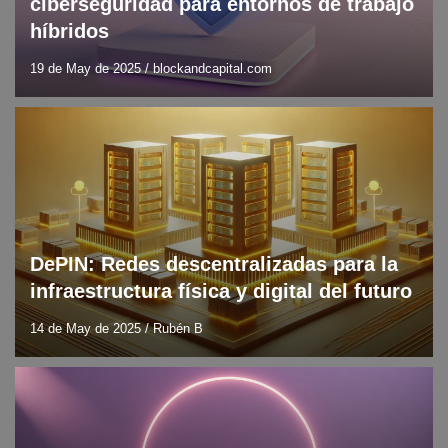
ciberseguridad para entornos de trabajo
híbridos
19 de May de 2025
/
blockandcapital.com
Blockchain
Blog
DLT
DePIN: Redes descentralizadas para la
infraestructura física y digital del futuro
14 de May de 2025
/
Rubén B
Blog
Ciberseguridad
Consejos y guías técnicas