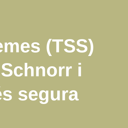
emes (TSS)
 Schnorr i
s segura