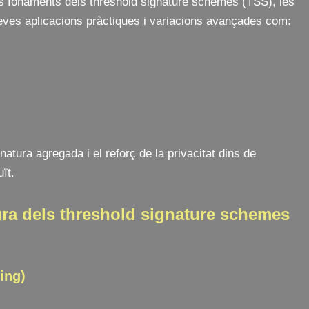
els fonaments dels threshold signature schemes (TSS), les
seves aplicacions pràctiques i variacions avançades com:
atura agregada i el reforç de la privacitat dins de
ït.
ura dels threshold signature schemes
ing)