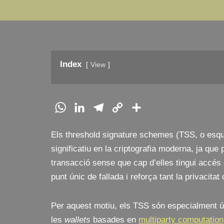
Index
View
W
L
T
C
C
h
i
e
o
o
Els threshold signature schemes (TSS, o esqu
a
n
l
p
m
significatiu en la criptografia moderna, ja que
t
k
e
y
p
transacció sense que cap d’elles tingui accés
s
e
g
L
a
punt únic de fallada i reforça tant la privacitat
A
d
r
i
r
p
I
a
n
t
Per aquest motiu, els TSS són especialment út
p
n
m
k
e
les
wallets
basades en
multiparty computation