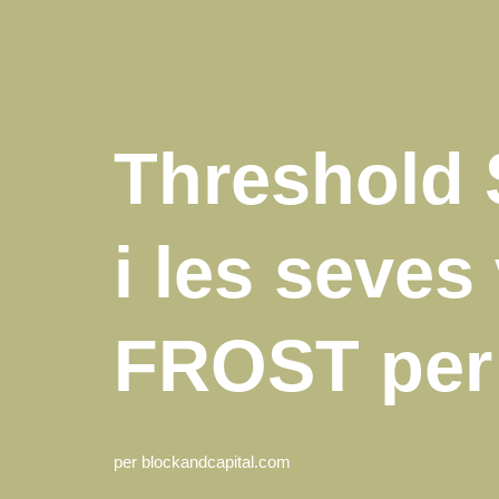
Threshold 
i les seves
FROST per
per
blockandcapital.com