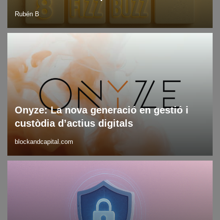
Rubén B
Blog
DLT
Últimes notícies en tecnologia
Onyze: La nova generació en gestió i
custòdia d’actius digitals
blockandcapital.com
Blog
Ciberseguretat