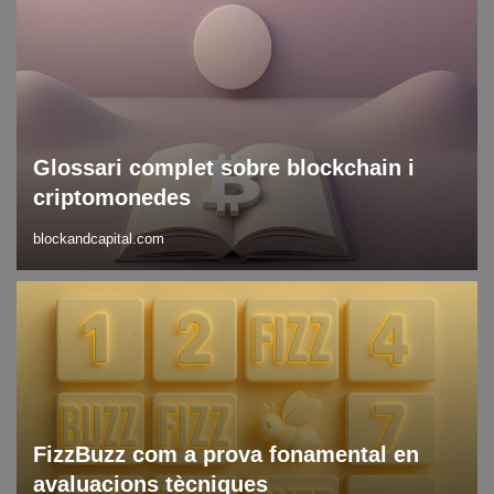
Blockchain
Blog
DLT
Glossari complet sobre blockchain i
criptomonedes
blockandcapital.com
Blog
Recursos i eines
FizzBuzz com a prova fonamental en
avaluacions tècniques