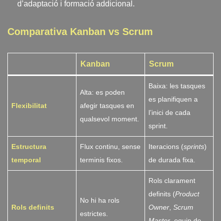
d’adaptació i formació addicional.
Comparativa Kanban vs Scrum
Kanban
Scrum
Baixa: les tasques
Alta: es poden
es planifiquen a
Flexibilitat
afegir tasques en
l’inici de cada
qualsevol moment.
sprint.
Estructura
Flux continu, sense
Iteracions (
sprints
)
temporal
terminis fixos.
de durada fixa.
Rols clarament
definits (
Product
No hi ha rols
Rols definits
Owner
,
Scrum
estrictes.
Master
, equip de