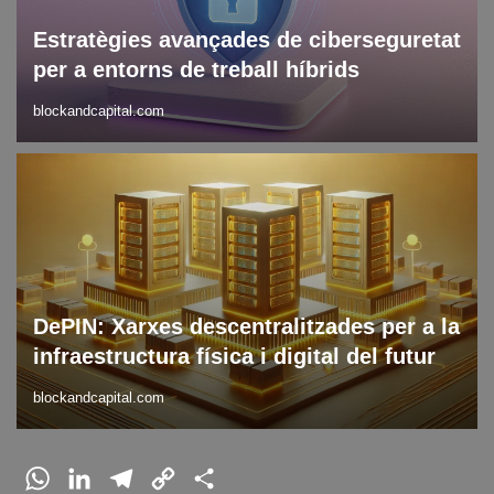
Estratègies avançades de ciberseguretat
per a entorns de treball híbrids
blockandcapital.com
Blockchain
Blog
DLT
DePIN: Xarxes descentralitzades per a la
infraestructura física i digital del futur
blockandcapital.com
W
L
T
C
C