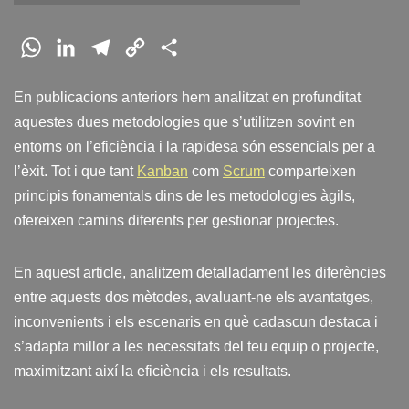
W
L
T
C
C
h
i
e
o
o
En publicacions anteriors hem analitzat en profunditat
a
n
l
p
m
aquestes dues metodologies que s’utilitzen sovint en
t
k
e
y
p
entorns on l’eficiència i la rapidesa són essencials per a
s
e
g
L
a
l’èxit. Tot i que tant
Kanban
com
Scrum
comparteixen
A
d
r
i
r
principis fonamentals dins de les metodologies àgils,
p
I
a
n
t
ofereixen camins diferents per gestionar projectes.
p
n
m
k
e
i
En aquest article, analitzem detalladament les diferències
x
entre aquests dos mètodes, avaluant-ne els avantatges,
inconvenients i els escenaris en què cadascun destaca i
s’adapta millor a les necessitats del teu equip o projecte,
maximitzant així la eficiència i els resultats.