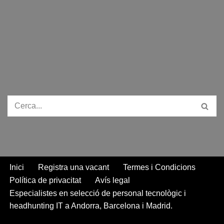
h
i
e
o
o
a
n
l
p
m
t
k
e
y
p
s
e
g
L
a
A
d
r
i
r
p
I
a
n
t
p
n
m
k
e
i
x
Inici
Registra una vacant
Termes i Condicions
Política de privacitat
Avís legal
Especialistes en selecció de personal tecnològic i
headhunting IT a Andorra, Barcelona i Madrid.