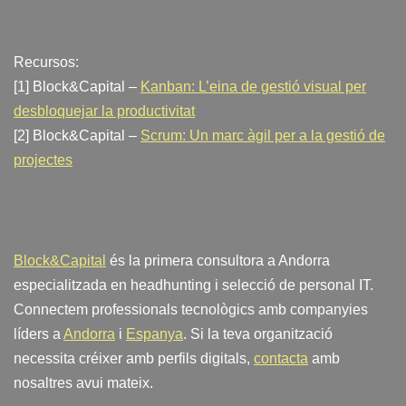
Recursos:
[1] Block&Capital –
Kanban: L’eina de gestió visual per
desbloquejar la productivitat
[2] Block&Capital –
Scrum: Un marc àgil per a la gestió de
projectes
Block&Capital
és la primera consultora a Andorra
especialitzada en headhunting i selecció de personal IT.
Connectem professionals tecnològics amb companyies
líders a
Andorra
i
Espanya
. Si la teva organització
necessita créixer amb perfils digitals,
contacta
amb
nosaltres avui mateix.