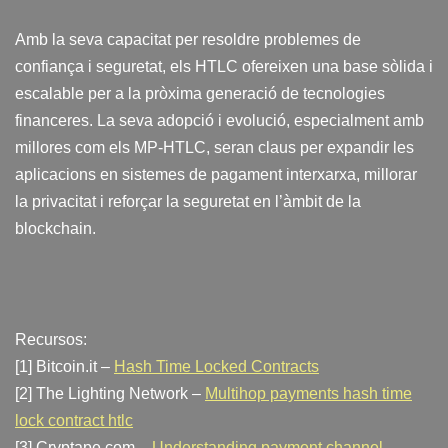
Amb la seva capacitat per resoldre problemes de
confiança i seguretat, els HTLC ofereixen una base sòlida i
escalable per a la pròxima generació de tecnologies
financeres. La seva adopció i evolució, especialment amb
millores com els MP-HTLC, seran claus per expandir les
aplicacions en sistemes de pagament interxarxa, millorar
la privacitat i reforçar la seguretat en l’àmbit de la
blockchain.
Recursos:
[1] Bitcoin.it –
Hash Time Locked Contracts
[2] The Lighting Network –
Multihop payments hash time
lock contract htlc
[3] Cryptape.com –
Understanding payment channel