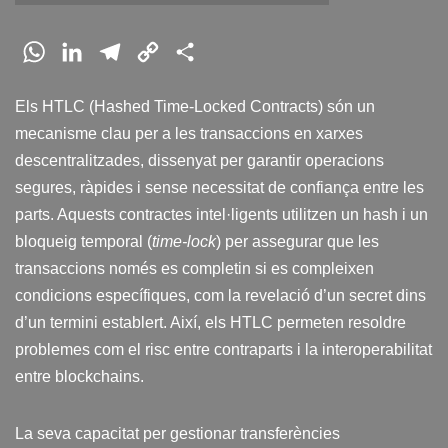
W
L
T
C
C
h
i
e
o
o
Els HTLC (Hashed Time-Locked Contracts) són un
a
n
l
p
m
mecanisme clau per a les transaccions en xarxes
t
k
e
y
p
descentralitzades, dissenyat per garantir operacions
s
e
g
L
a
segures, ràpides i sense necessitat de confiança entre les
A
d
r
i
r
parts. Aquests contractes intel·ligents utilitzen un hash i un
p
I
a
n
t
bloqueig temporal (
time-lock
) per assegurar que les
p
n
m
k
e
transaccions només es completin si es compleixen
i
condicions específiques, com la revelació d’un secret dins
x
d’un termini establert. Així, els HTLC permeten resoldre
problemes com el risc entre contraparts i la interoperabilitat
entre blockchains.
La seva capacitat per gestionar transferències