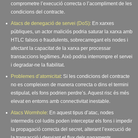
comprometre l’execució correcta o l’acompliment de les
condicions del contracte.
Atacs de denegació de servei (DoS):
En xarxes
públiques, un actor maliciós podria saturar la xarxa amb
HTLC falsos o fraudulents, sobrecarregant els nodes i
afectant la capacitat de la xarxa per processar
transaccions legítimes. Això podria interrompre el servei
i degradar-ne la fiabilitat.
Problemes d’atomicitat
: Si les condicions del contracte
no es compleixen de manera correcta o dins el termini
estipulat, els fons podrien perdre’s. Aquest risc és més
elevat en entorns amb connectivitat inestable.
Atacs Wormhole:
En aquest tipus d’atac, nodes
intermedis col·ludits poden interceptar els fons i impedir
la propagació correcta del secret, alterant l’execució de
la transacció i desviant el flux dels pagaments.