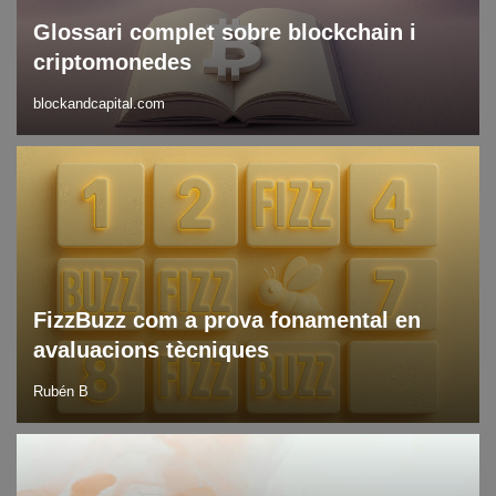
Glossari complet sobre blockchain i
criptomonedes
blockandcapital.com
Blog
Recursos i eines
FizzBuzz com a prova fonamental en
avaluacions tècniques
Rubén B
Blog
DLT
Últimes notícies en tecnologia