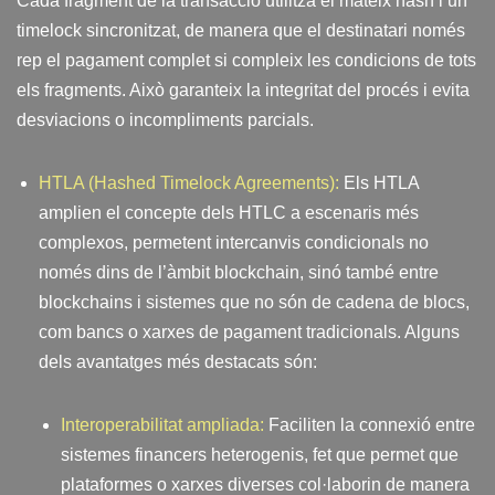
Cada fragment de la transacció utilitza el mateix hash i un
timelock sincronitzat, de manera que el destinatari només
rep el pagament complet si compleix les condicions de tots
els fragments. Això garanteix la integritat del procés i evita
desviacions o incompliments parcials.
HTLA (Hashed Timelock Agreements):
Els HTLA
amplien el concepte dels HTLC a escenaris més
complexos, permetent intercanvis condicionals no
només dins de l’àmbit blockchain, sinó també entre
blockchains i sistemes que no són de cadena de blocs,
com bancs o xarxes de pagament tradicionals. Alguns
dels avantatges més destacats són:
Interoperabilitat ampliada:
Faciliten la connexió entre
sistemes financers heterogenis, fet que permet que
plataformes o xarxes diverses col·laborin de manera