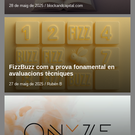
28 de maig de 2025
/
blockandcapital.com
Blog
Recursos i eines
FizzBuzz com a prova fonamental en
avaluacions tècniques
27 de maig de 2025
/
Rubén B
Blog
DLT
Últimes notícies en tecnologia