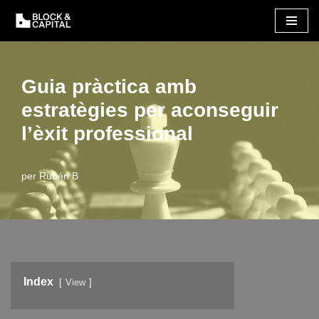
Vés
al
contingut
Guia pràctica amb
estratègies per aconseguir
l’èxit professional
per
Rubén B
Index
View