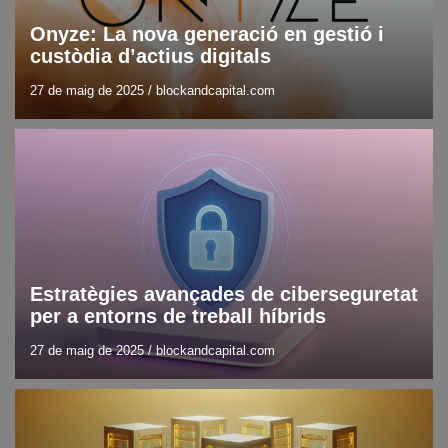
Onyze: La nova generació en gestió i
custòdia d’actius digitals
27 de maig de 2025
/
blockandcapital.com
Blog
Ciberseguretat
Estratègies avançades de ciberseguretat
per a entorns de treball híbrids
27 de maig de 2025
/
blockandcapital.com
Blockchain
Blog
DLT