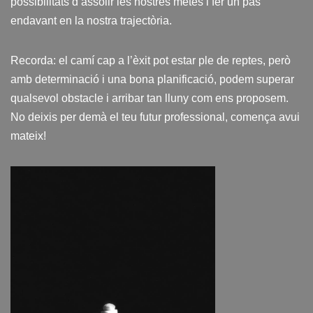
possibilitats d’assolir les nostres metes i fer un pas
endavant en la nostra trajectòria.
Recorda: el camí cap a l’èxit pot estar ple de reptes, però
amb determinació i una bona planificació, podem superar
qualsevol obstacle i arribar tan lluny com ens proposem.
No deixis per demà el teu futur professional, comença avui
mateix!