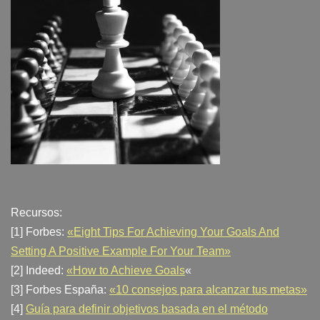
Recursos:
[1] Forbes:
«Eight Tips For Achieving Your Goals And
Setting A Positive Example For Your Team»
[2] Indeed:
«How to Achieve Goals
«
[3] Forbes España:
«10 consejos para alcanzar tus metas»
[4]
Guía para definir objetivos basada en el método