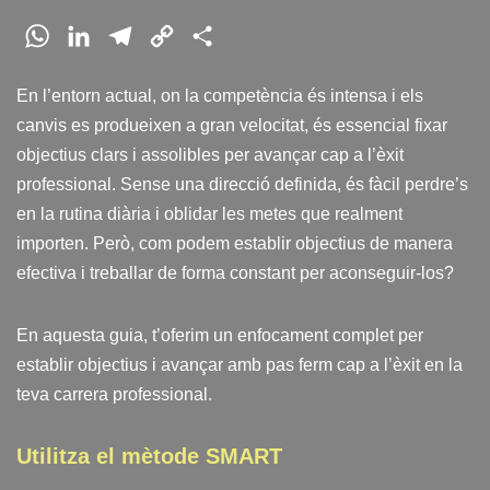
W
L
T
C
C
h
i
e
o
o
En l’entorn actual, on la competència és intensa i els
a
n
l
p
m
canvis es produeixen a gran velocitat, és essencial fixar
t
k
e
y
p
objectius clars i assolibles per avançar cap a l’èxit
s
e
g
L
a
professional. Sense una direcció definida, és fàcil perdre’s
A
d
r
i
r
en la rutina diària i oblidar les metes que realment
p
I
a
n
t
importen. Però, com podem establir objectius de manera
p
n
m
k
e
efectiva i treballar de forma constant per aconseguir-los?
i
x
En aquesta guia, t’oferim un enfocament complet per
establir objectius i avançar amb pas ferm cap a l’èxit en la
teva carrera professional.
Utilitza el mètode SMART