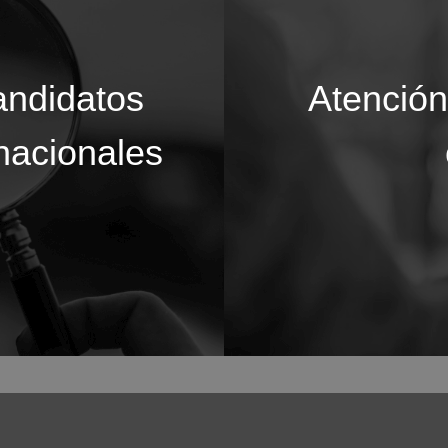
andidatos
Atención
rnacionales