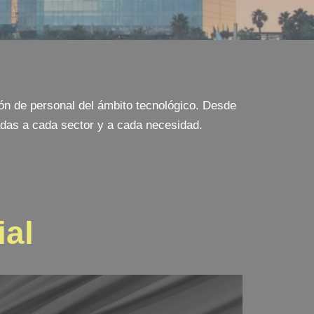
n de personal del ámbito tecnológico. Desde
das a cada sector y a cada necesidad.
ial