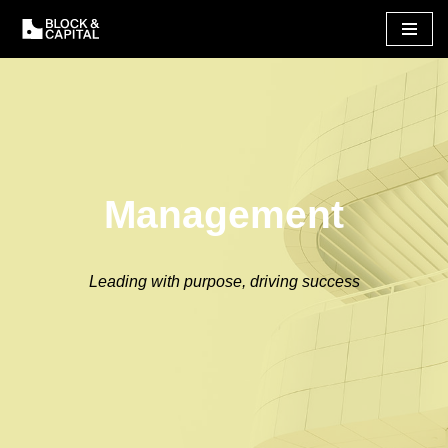
Skip
to
content
Management
Leading with purpose, driving success